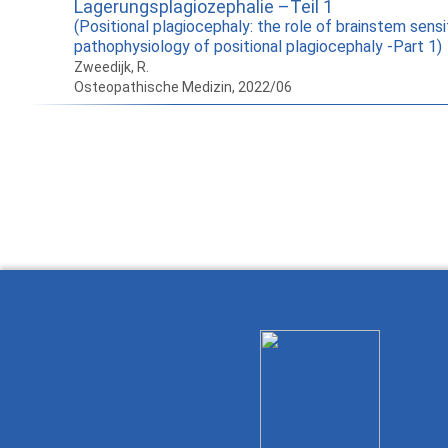
Lagerungsplagiozephalie –Teil 1
(Positional plagiocephaly: the role of brainstem sensit
pathophysiology of positional plagiocephaly -Part 1)
Zweedijk, R.
Osteopathische Medizin, 2022/06
How to work with
Wie Sie mit Ostlib
Cómo
Ostlib.
arbeiten.
con