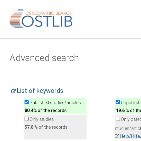
Advanced search
List of keywords
Published studies/articles
Unpublishe
80.4
% of the records
19.6
% of th
Only studies
Only oste
57.8
% of the records
studies/artic
Help/Hilf