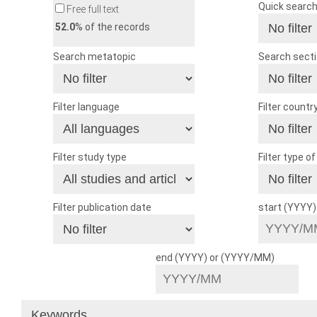
Quick searc
Free full text
52.0
% of the records
Search metatopic
Search sect
Filter language
Filter countr
Filter study type
Filter type o
Filter publication date
start (YYYY
end (YYYY) or (YYYY/MM)