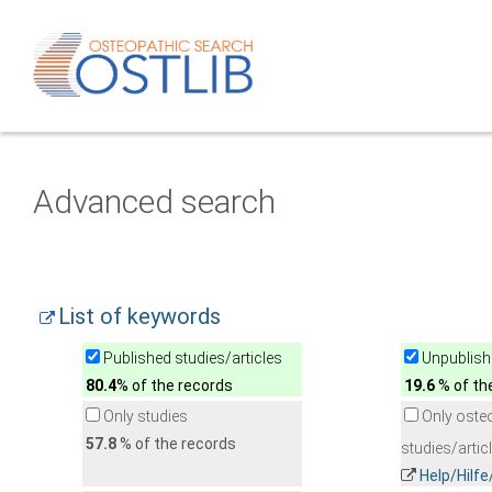
Advanced search
List of keywords
Published studies/articles
Unpublishe
80.4
% of the records
19.6
% of th
Only studies
Only oste
57.8
% of the records
studies/artic
Help/Hilf