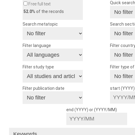
Quick searc
Free full text
52.0
% of the records
Search metatopic
Search sect
Filter language
Filter countr
Filter study type
Filter type o
Filter publication date
start (YYYY
end (YYYY) or (YYYY/MM)