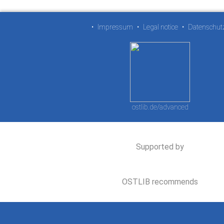
•
Impressum
•
Legal notice
•
Datenschut
ostlib.de/advanced
Supported by
OSTLIB recommends