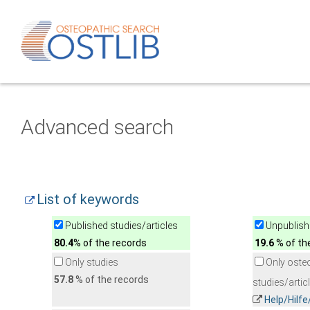
Advanced search
List of keywords
Published studies/articles
Unpublishe
80.4
% of the records
19.6
% of th
Only studies
Only oste
57.8
% of the records
studies/artic
Help/Hilf