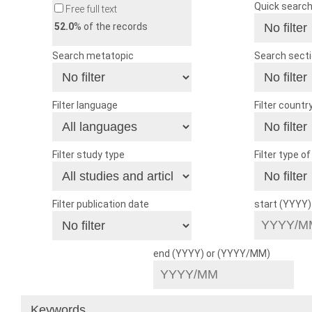
Quick searc
Free full text
52.0
% of the records
Search metatopic
Search sect
Filter language
Filter countr
Filter study type
Filter type o
Filter publication date
start (YYYY
end (YYYY) or (YYYY/MM)