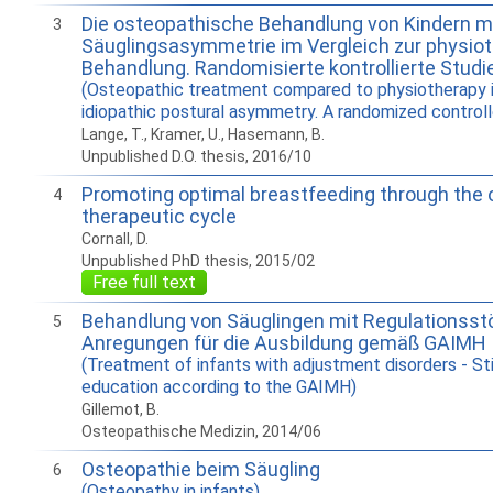
Die osteopathische Behandlung von Kindern mi
3
Säuglingsasymmetrie im Vergleich zur physio
Behandlung. Randomisierte kontrollierte Studie
(Osteopathic treatment compared to physiotherapy i
idiopathic postural asymmetry. A randomized controlle
Lange, T., Kramer, U., Hasemann, B.
Unpublished D.O. thesis, 2016/10
Promoting optimal breastfeeding through the 
4
therapeutic cycle
Cornall, D.
Unpublished PhD thesis, 2015/02
Free full text
Behandlung von Säuglingen mit Regulationsst
5
Anregungen für die Ausbildung gemäß GAIMH
(Treatment of infants with adjustment disorders - Sti
education according to the GAIMH)
Gillemot, B.
Osteopathische Medizin, 2014/06
Osteopathie beim Säugling
6
(Osteopathy in infants)