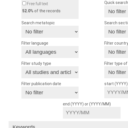
Quick searc
Free full text
52.0
% of the records
Search metatopic
Search sect
Filter language
Filter countr
Filter study type
Filter type o
Filter publication date
start (YYYY
end (YYYY) or (YYYY/MM)