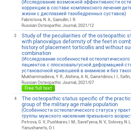
(Исследование возможной эффективности осте
коррекции в составе комплексного лечения дет
жизни с дисплазией тазобедренных суставов)
Fabristova, N. A., Gainullin, I. R.
Russian Osteopathic Journal, 2021/12
Study of the peculiarities of the osteopathic s
3
with planovalgus deformity of the feet in comb
history of placement torticollis and without su
combination
(Исследование особенностей остеопатического 
пациентов с плосковальгусной деформацией сто
установочной кривошеей в анамнезе и без таког
Mukhammadieva, Y. R., Alshina, A. N., Gainetdinov, I. I., Safin, 
Russian Osteopathic Journal, 2021/07
Free full text
The osteopathic status specific of the practic
4
group of the military age male population
(Особенности остеопатического статуса у прак
группы мужского населения призывного возрас
Petrova, G. V., Pushkarev, I. M., Savel′yeva, N. V., Solovey, N. L.
Yanushanets, O. I.