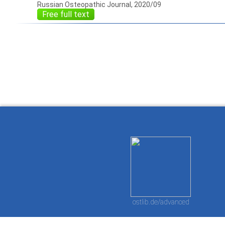
Russian Osteopathic Journal, 2020/09
Free full text
How to work with
Wie Sie mit Ostlib
Cómo
Ostlib.
arbeiten.
con
ostlib.de/advanced