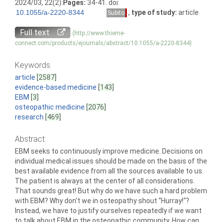
2024/03, 22(2):
Pages:
34-41. doi:
,
type of study:
article
Subito
Full text
(http://www.thieme-
connect.com/products/ejournals/abstract/10.1055/a-2220-8344)
Keywords:
article
[2587]
evidence-based medicine
[143]
EBM
[3]
osteopathic medicine
[2076]
research
[469]
Abstract:
EBM seeks to continuously improve medicine. Decisions on
individual medical issues should be made on the basis of the
best available evidence from all the sources available to us.
The patient is always at the center of all considerations.
That sounds great! But why do we have such a hard problem
with EBM? Why don't we in osteopathy shout “Hurray!“?
Instead, we have to justify ourselves repeatedly if we want
to talk about EBM in the osteopathic community. How can